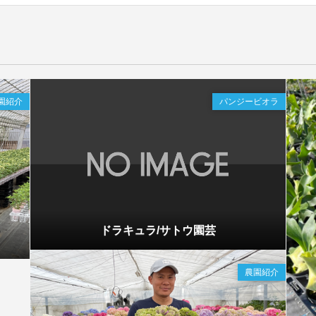
園紹介
パンジービオラ
ドラキュラ/サトウ園芸
農園紹介