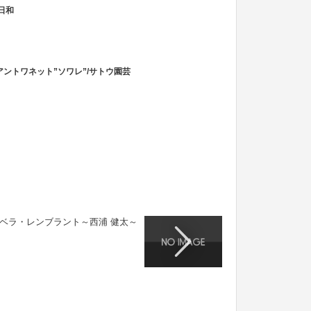
日和
ントワネット”ソワレ”/サトウ園芸
ベラ・レンブラント～西浦 健太～