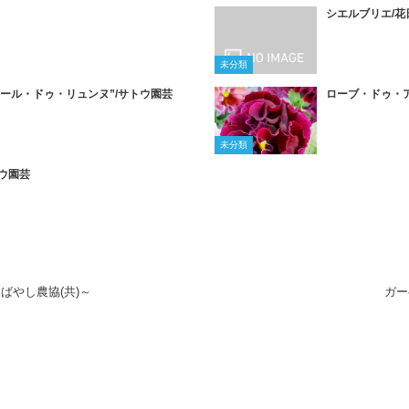
シエルブリエ/花
未分類
ール・ドゥ・リュンヌ”/サトウ園芸
ローブ・ドゥ・ア
未分類
ウ園芸
ばやし農協(共)～
ガー