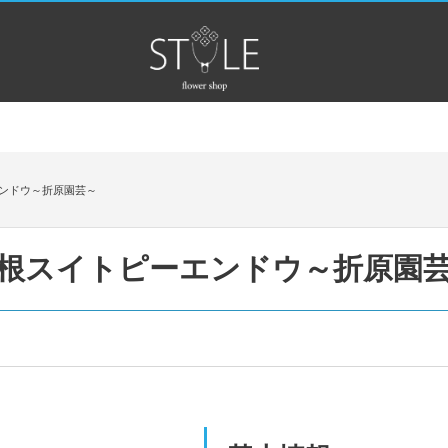
ンドウ～折原園芸～
根スイトピーエンドウ～折原園