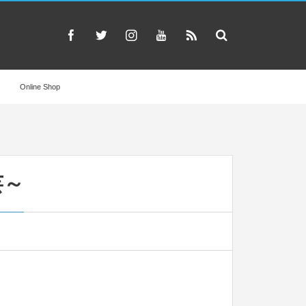
Online Shop
芸～