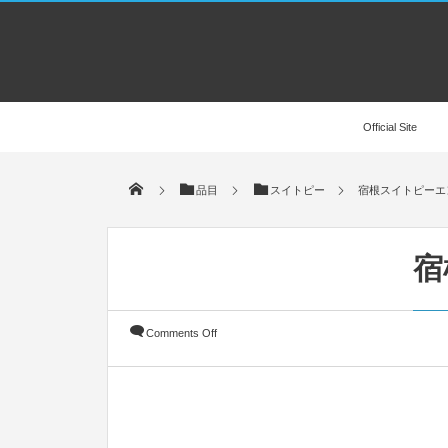
Official Site
品目
スイトピー
宿根スイトピーエ
宿
Comments Off