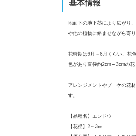
基本情報
地面下の地下茎により広がり、
や他の植物に絡ませながら寄り
花時期は6月～8月くらい、花
色があり直径約2cm～3cmの花
アレンジメントやブーケの花材
す。
【品種名】エンドウ
【花径】2～3㎝