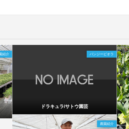
園紹介
パンジービオラ
ドラキュラ/サトウ園芸
農園紹介