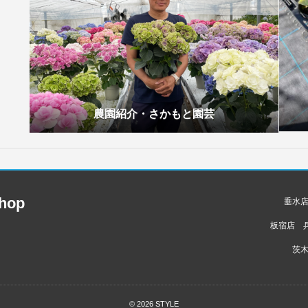
農園紹介・さかもと園芸
hop
垂水店
板宿店 兵
茨木
© 2026
STYLE