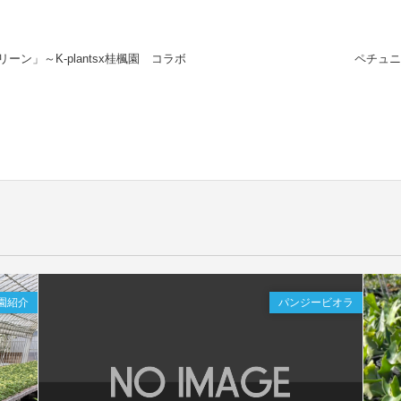
ン」～K-plantsx桂楓園 コラボ
ペチュニ
園紹介
パンジービオラ