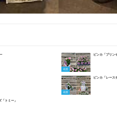
ー
ビンカ「プリン
花苗
ビンカ「レース
花苗
ズ「トミー」