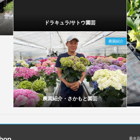
ドラキュラ/サトウ園芸
農園紹介
農園紹介・さかもと園芸
hop
垂水店