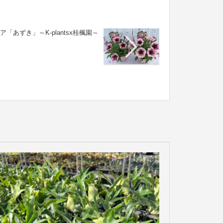
ア「あずき」～K-plantsx桂楓園～