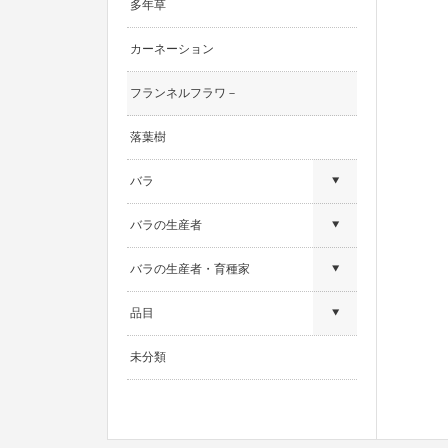
多年草
カーネーション
フランネルフラワ－
落葉樹
バラ
バラの生産者
バラの生産者・育種家
品目
未分類