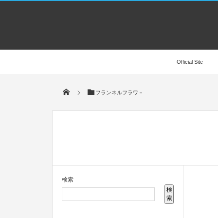
Official Site
フランネルフラワ－
検索
検
索