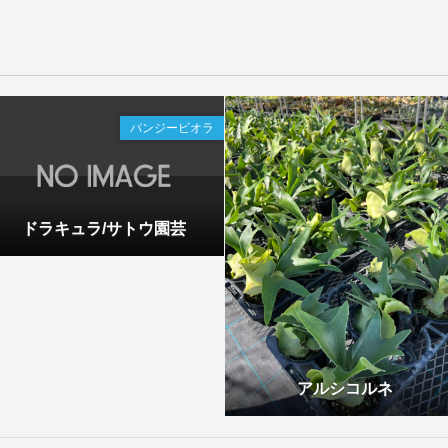
パンジービオラ
ドラキュラ/サトウ園芸
アルシコルネ