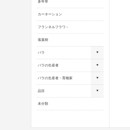
多年草
カーネーション
フランネルフラワ－
落葉樹
バラ
バラの生産者
バラの生産者・育種家
品目
未分類