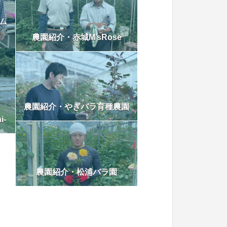
ム
農園紹介・赤城M’sRose
農園紹介・やぎバラ育種農園
i-
農園紹介・松浦バラ園