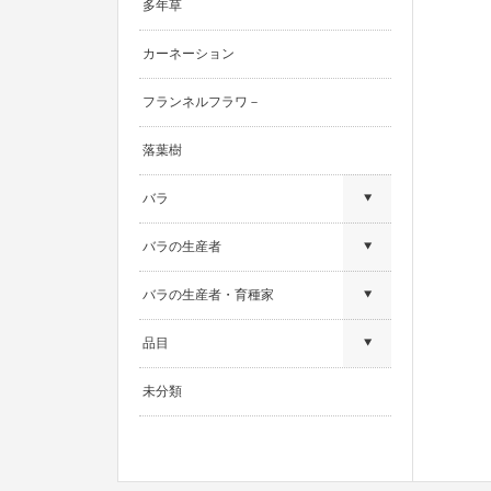
多年草
カーネーション
フランネルフラワ－
落葉樹
バラ
バラの生産者
バラの生産者・育種家
品目
未分類