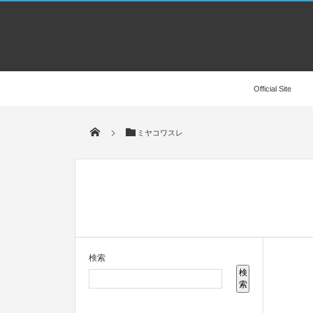
Official Site
ミヤコワスレ
検索
検
索