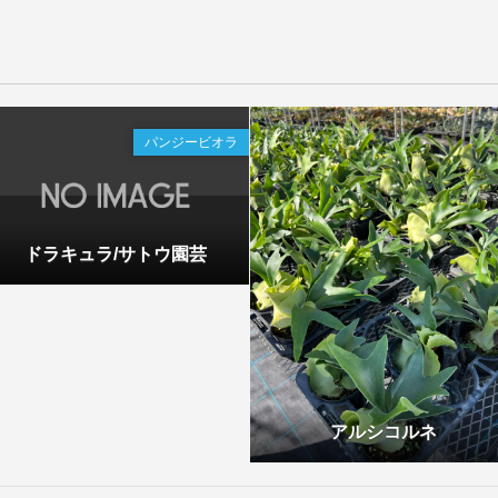
パンジービオラ
ドラキュラ/サトウ園芸
アルシコルネ